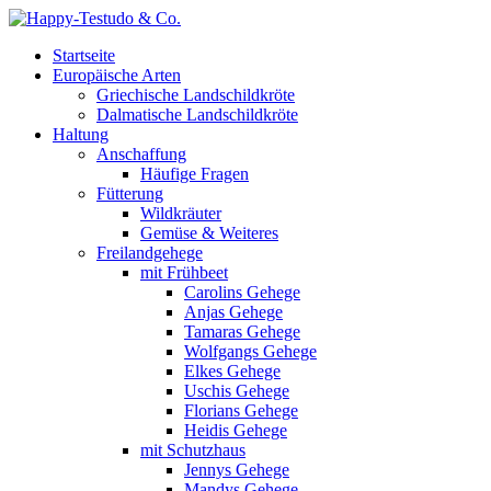
Startseite
Europäische Arten
Griechische Landschildkröte
Dalmatische Landschildkröte
Haltung
Anschaffung
Häufige Fragen
Fütterung
Wildkräuter
Gemüse & Weiteres
Freilandgehege
mit Frühbeet
Carolins Gehege
Anjas Gehege
Tamaras Gehege
Wolfgangs Gehege
Elkes Gehege
Uschis Gehege
Florians Gehege
Heidis Gehege
mit Schutzhaus
Jennys Gehege
Mandys Gehege