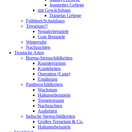
Jeannettes Gehege
mit Gewächshaus
Danielas Gehege
Frühbeet/Schutzhaus
Terrarium?!
Negativbeispiele
Gute Beispiele
Winterruhe
Nachzuchten
Tropische Arten
Burma-Sternschildkröten
Raumterrarium
Krankheiten
Operation (Luna)
Ernährung
Pantherschildkröten
Wachstum
Haltungsbeispiele
Terrarienraum
Nachzuchten
Ausbrüten
Indische Sternschildkröten
Großes Terrarium & Co.
Haltungsbeispiele