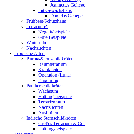
Jeannettes Gehege
mit Gewächshaus
Danielas Gehege
Frühbeet/Schutzhaus
Terrarium?!
Negativbeispiele
Gute Beispiele
Winterruhe
Nachzuchten
Tropische Arten
Burma-Sternschildkröten
Raumterrarium
Krankheiten
Operation (Luna)
Ernährung
Pantherschildkröten
Wachstum
Haltungsbeispiele
Terrarienraum
Nachzuchten
Ausbrüten
Indische Sternschildkröten
Großes Terrarium & Co.
Haltungsbeispiele