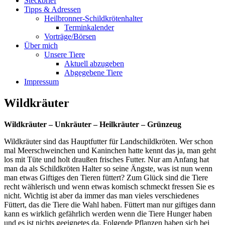
Steckbrief
Tipps & Adressen
Heilbronner-Schildkrötenhalter
Terminkalender
Vorträge/Börsen
Über mich
Unsere Tiere
Aktuell abzugeben
Abgegebene Tiere
Impressum
Wildkräuter
Wildkräuter – Unkräuter – Heilkräuter – Grünzeug
Wildkräuter sind das Hauptfutter für Landschildkröten. Wer schon
mal Meerschweinchen und Kaninchen hatte kennt das ja, man geht
los mit Tüte und holt draußen frisches Futter. Nur am Anfang hat
man da als Schildkröten Halter so seine Ängste, was ist nun wenn
man etwas Giftiges den Tieren füttert? Zum Glück sind die Tiere
recht wählerisch und wenn etwas komisch schmeckt fressen Sie es
nicht. Wichtig ist aber da immer das man vieles verschiedenes
Füttert, das die Tiere die Wahl haben. Füttert man nur giftiges dann
kann es wirklich gefährlich werden wenn die Tiere Hunger haben
und es ist nichts geeignetes da. Folgende Pflanzen haben sich bei