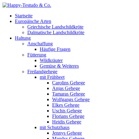
Startseite
Europäische Arten
Griechische Landschildkröte
Dalmatische Landschildkröte
Haltung
Anschaffung
Häufige Fragen
Fütterung
Wildkräuter
Gemüse & Weiteres
Freilandgehege
mit Frühbeet
Carolins Gehege
Anjas Gehege
Tamaras Gehege
Wolfgangs Gehege
Elkes Gehege
Uschis Gehege
Florians Gehege
Heidis Gehege
mit Schutzhaus
Jennys Gehege
Mandys Gehege