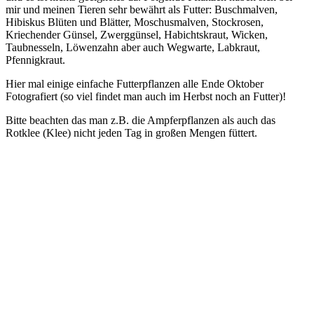
mir und meinen Tieren sehr bewährt als Futter: Buschmalven,
Hibiskus Blüten und Blätter, Moschusmalven, Stockrosen,
Kriechender Günsel, Zwerggünsel, Habichtskraut, Wicken,
Taubnesseln, Löwenzahn aber auch Wegwarte, Labkraut,
Pfennigkraut.
Hier mal einige einfache Futterpflanzen alle Ende Oktober
Fotografiert (so viel findet man auch im Herbst noch an Futter)!
Bitte beachten das man z.B. die Ampferpflanzen als auch das
Rotklee (Klee) nicht jeden Tag in großen Mengen füttert.