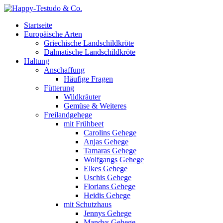
Startseite
Europäische Arten
Griechische Landschildkröte
Dalmatische Landschildkröte
Haltung
Anschaffung
Häufige Fragen
Fütterung
Wildkräuter
Gemüse & Weiteres
Freilandgehege
mit Frühbeet
Carolins Gehege
Anjas Gehege
Tamaras Gehege
Wolfgangs Gehege
Elkes Gehege
Uschis Gehege
Florians Gehege
Heidis Gehege
mit Schutzhaus
Jennys Gehege
Mandys Gehege