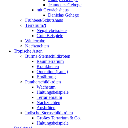
Jeannettes Gehege
mit Gewächshaus
Danielas Gehege
Frühbeet/Schutzhaus
Terrarium?!
Negativbeispiele
Gute Beispiele
Winterruhe
Nachzuchten
Tropische Arten
Burma-Sternschildkröten
Raumterrarium
Krankheiten
Operation (Luna)
Ernährung
Pantherschildkröten
Wachstum
Haltungsbeispiele
Terrarienraum
Nachzuchten
Ausbrüten
Indische Sternschildkröten
Großes Terrarium & Co.
Haltungsbeispiele